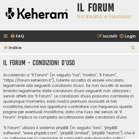
Il Forum
fra Realtà e Fantasia
FAQ
Iscriviti
Login
C
Indice
e
Il Forum - Condizioni d’uso
r
c
Accedendo a “Il Forum” (in seguito “noi”, “nostro”, “Il Forum”,
a
“https://forum.keheram.it”), l’utente accetta di essere vincolato
legalmente alle seguenti condizioni d’uso. Se non accetti di essere
limitato legalmente dalle condizioni d’uso seguenti non utilizzare i
servizi offerti da “Il Forum”. Le condizioni d’uso possono cambiare in
qualunque momento, sarà nostra premura avvisarti di tali
modifiche, benché sia opportuno controllare con frequenza queste
pagine per eventuali modifiche, dato che l’uso dei servizi di “Il
Forum” implica la completa accettazione delle condizioni d’uso.
“Il Forum” utilizza il sistema phpBB (in seguito “loro”, “phpBB
software”, “www.phpbb.com”, “phpBB Limited”, “phpBB Teams”) che è
un software per la creazione di comunità web rilasciata sotto “