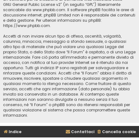
GNU General Public License v2
” (in seguito “GPL”) liberamente
scaricabile da
www.phpbb.com
. Il software phpBB facilita le aree di
discussione internet; phpBB Limited non è responsabile dei contenuti
e della gestione. Per ulteriori informazioni su phpBB:
https://www.phpbb.com
.
Accetti di non inviare alcun tipo di offesa, oscenità, volgarità,
calunnia, minaccia, messaggio a sfondo sessuale, o qualsiasi
altro tipo di materiale che può violare una qualsiasi Legge del
proprio Stato, o dello Stato dove “Il Forum” è ospitato, o di una Legge
internazionale. Fare ciò porta all’immediato e permanente divieto di
accesso, con notifica al tuo provider Internet se è ritenuto da noi
opportuno. Tutti gli indirizzi IP sono registrati per salvaguardare e
rinforzare queste condizioni. Accetti che “Il Forum” abbia il diritto di
rimuovere, riscrivere, spostare o chiudere qualsiasi argomento in
qualsiasi momento lo ritenga necessario. Come fruitore di questo
servizio, accetti che ogni informazione (dato personale) tu abbia
inviato sia conservata in un database. Al contempo queste
informazioni non saranno divulgate a nessuno senza il tuo
consenso, né “Il Forum” o phpBB sono da ritenersi responsabili per
qualsiasi violazione al sistema che possa compromettere queste
informazioni.
Indice
Contattaci
Cancella cookie