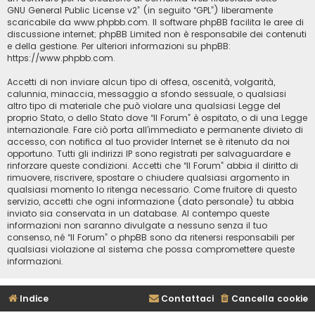
GNU General Public License v2
” (in seguito “GPL”) liberamente
scaricabile da
www.phpbb.com
. Il software phpBB facilita le aree di
discussione internet; phpBB Limited non è responsabile dei contenuti
e della gestione. Per ulteriori informazioni su phpBB:
https://www.phpbb.com
.
Accetti di non inviare alcun tipo di offesa, oscenità, volgarità,
calunnia, minaccia, messaggio a sfondo sessuale, o qualsiasi
altro tipo di materiale che può violare una qualsiasi Legge del
proprio Stato, o dello Stato dove “Il Forum” è ospitato, o di una Legge
internazionale. Fare ciò porta all’immediato e permanente divieto di
accesso, con notifica al tuo provider Internet se è ritenuto da noi
opportuno. Tutti gli indirizzi IP sono registrati per salvaguardare e
rinforzare queste condizioni. Accetti che “Il Forum” abbia il diritto di
rimuovere, riscrivere, spostare o chiudere qualsiasi argomento in
qualsiasi momento lo ritenga necessario. Come fruitore di questo
servizio, accetti che ogni informazione (dato personale) tu abbia
inviato sia conservata in un database. Al contempo queste
informazioni non saranno divulgate a nessuno senza il tuo
consenso, né “Il Forum” o phpBB sono da ritenersi responsabili per
qualsiasi violazione al sistema che possa compromettere queste
informazioni.
Indice
Contattaci
Cancella cookie