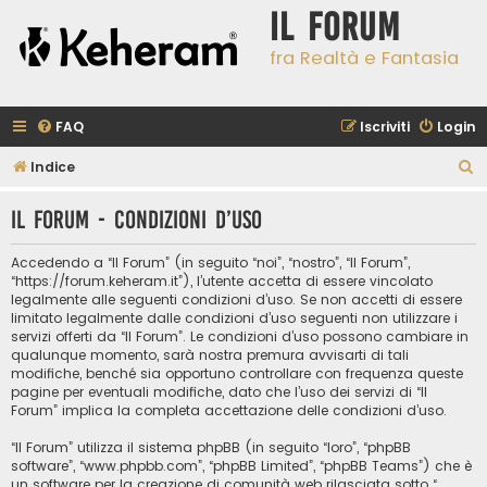
Il Forum
fra Realtà e Fantasia
FAQ
Iscriviti
Login
C
Indice
e
Il Forum - Condizioni d’uso
r
c
Accedendo a “Il Forum” (in seguito “noi”, “nostro”, “Il Forum”,
a
“https://forum.keheram.it”), l’utente accetta di essere vincolato
legalmente alle seguenti condizioni d’uso. Se non accetti di essere
limitato legalmente dalle condizioni d’uso seguenti non utilizzare i
servizi offerti da “Il Forum”. Le condizioni d’uso possono cambiare in
qualunque momento, sarà nostra premura avvisarti di tali
modifiche, benché sia opportuno controllare con frequenza queste
pagine per eventuali modifiche, dato che l’uso dei servizi di “Il
Forum” implica la completa accettazione delle condizioni d’uso.
“Il Forum” utilizza il sistema phpBB (in seguito “loro”, “phpBB
software”, “www.phpbb.com”, “phpBB Limited”, “phpBB Teams”) che è
un software per la creazione di comunità web rilasciata sotto “