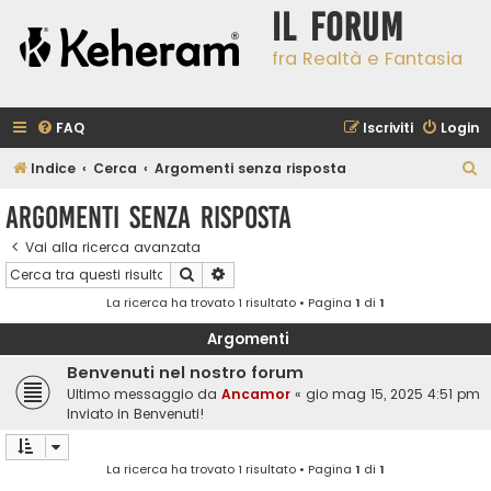
Il Forum
fra Realtà e Fantasia
FAQ
Iscriviti
Login
C
Indice
Cerca
Argomenti senza risposta
e
Argomenti senza risposta
r
Vai alla ricerca avanzata
c
Cerca
Ricerca avanzata
a
La ricerca ha trovato 1 risultato • Pagina
1
di
1
Argomenti
Benvenuti nel nostro forum
Ultimo messaggio da
Ancamor
«
gio mag 15, 2025 4:51 pm
Inviato in
Benvenuti!
La ricerca ha trovato 1 risultato • Pagina
1
di
1