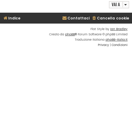
Vai a
Indice
Contattaci
Cancella cookie
Flat Style by
Ian Bradley
Creato da
phpBB
® Forum Software © phpBB Limited
Traduzione Italiana
phpBB-Italia.it
Privacy
|
Condizioni