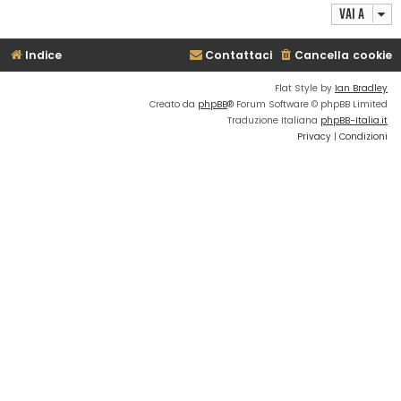
Vai a
Indice
Contattaci
Cancella cookie
Flat Style by
Ian Bradley
Creato da
phpBB
® Forum Software © phpBB Limited
Traduzione Italiana
phpBB-Italia.it
Privacy
|
Condizioni