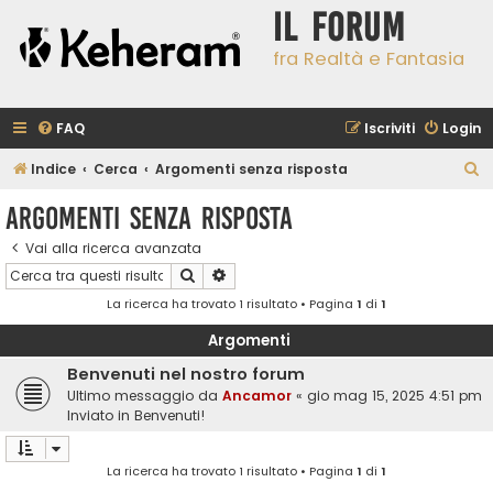
Il Forum
fra Realtà e Fantasia
FAQ
Iscriviti
Login
C
Indice
Cerca
Argomenti senza risposta
e
Argomenti senza risposta
r
Vai alla ricerca avanzata
c
Cerca
Ricerca avanzata
a
La ricerca ha trovato 1 risultato • Pagina
1
di
1
Argomenti
Benvenuti nel nostro forum
Ultimo messaggio da
Ancamor
«
gio mag 15, 2025 4:51 pm
Inviato in
Benvenuti!
La ricerca ha trovato 1 risultato • Pagina
1
di
1