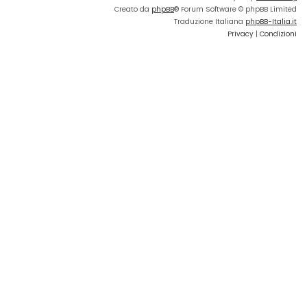
Creato da
phpBB
® Forum Software © phpBB Limited
Traduzione Italiana
phpBB-Italia.it
Privacy
|
Condizioni