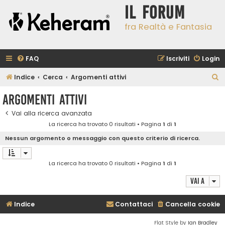
Il Forum
fra Realtà e Fantasia
FAQ
Iscriviti
Login
C
Indice
Cerca
Argomenti attivi
e
Argomenti attivi
r
Vai alla ricerca avanzata
c
La ricerca ha trovato 0 risultati • Pagina
1
di
1
a
Nessun argomento o messaggio con questo criterio di ricerca.
La ricerca ha trovato 0 risultati • Pagina
1
di
1
Vai a
Indice
Contattaci
Cancella cookie
Flat Style by
Ian Bradley