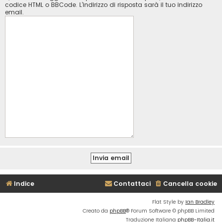
codice HTML o BBCode. L’indirizzo di risposta sarà il tuo indirizzo
email.
Indice
Contattaci
Cancella cookie
Flat Style by
Ian Bradley
Creato da
phpBB
® Forum Software © phpBB Limited
Traduzione Italiana
phpBB-Italia.it