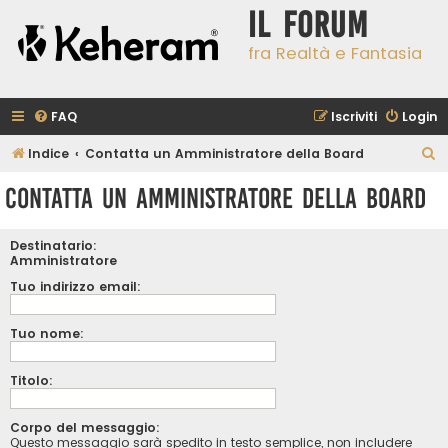
Il Forum
fra Realtà e Fantasia
FAQ
Iscriviti
Login
C
Indice
Contatta un Amministratore della Board
e
Contatta un Amministratore della Board
r
c
Destinatario:
a
Amministratore
Tuo indirizzo email:
Tuo nome:
Titolo:
Corpo del messaggio:
Questo messaggio sarà spedito in testo semplice, non includere