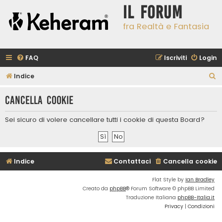
Il Forum
fra Realtà e Fantasia
FAQ
Iscriviti
Login
C
Indice
e
Cancella cookie
r
c
Sei sicuro di volere cancellare tutti i cookie di questa Board?
a
Indice
Contattaci
Cancella cookie
Flat Style by
Ian Bradley
Creato da
phpBB
® Forum Software © phpBB Limited
Traduzione Italiana
phpBB-Italia.it
Privacy
|
Condizioni