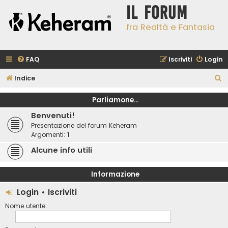
Il Forum
fra Realtà e Fantasia
FAQ
Iscriviti
Login
C
Indice
e
Parliamone...
r
Benvenuti!
c
Presentazione del forum Keheram
a
Argomenti:
1
Alcune info utili
Informazione
Login
•
Iscriviti
Nome utente: