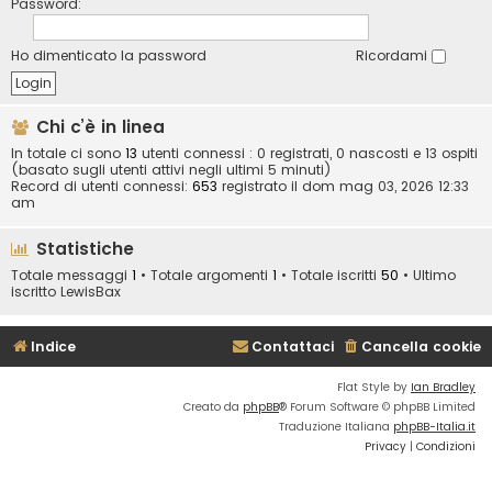
Password:
Ho dimenticato la password
Ricordami
Chi c’è in linea
In totale ci sono
13
utenti connessi : 0 registrati, 0 nascosti e 13 ospiti
(basato sugli utenti attivi negli ultimi 5 minuti)
Record di utenti connessi:
653
registrato il dom mag 03, 2026 12:33
am
Statistiche
Totale messaggi
1
• Totale argomenti
1
• Totale iscritti
50
• Ultimo
iscritto
LewisBax
Indice
Contattaci
Cancella cookie
Flat Style by
Ian Bradley
Creato da
phpBB
® Forum Software © phpBB Limited
Traduzione Italiana
phpBB-Italia.it
Privacy
|
Condizioni